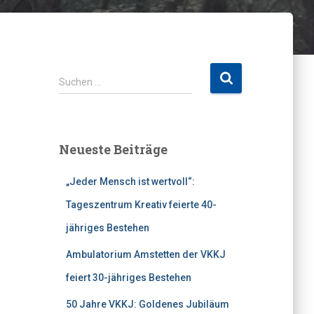
S
Suchen …
u
c
h
e
Neueste Beiträge
n
n
„Jeder Mensch ist wertvoll“:
a
c
Tageszentrum Kreativ feierte 40-
h
jähriges Bestehen
:
Ambulatorium Amstetten der VKKJ
feiert 30-jähriges Bestehen
50 Jahre VKKJ: Goldenes Jubiläum