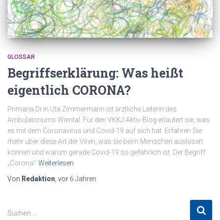
GLOSSAR
Begriffserklärung: Was heißt
eigentlich CORONA?
Primaria Dr.in Uta Zimmermann ist ärztliche Leiterin des
Ambulatoriums Wiental. Für den VKKJ Aktiv-Blog erläutert sie, was
es mit dem Coronavirus und Covid-19 auf sich hat. Erfahren Sie
mehr über diese Art der Viren, was sie beim Menschen auslösen
können und warum gerade Covid-19 so gefährlich ist. Der Begriff
„Corona“
Weiterlesen
Von
Redaktion
, vor
6 Jahren
S
Suchen …
u