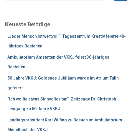
c
h
e
Neueste Beiträge
n
n
„Jeder Mensch ist wertvoll“: Tageszentrum Kreativ feierte 40-
a
c
jähriges Bestehen
h
Ambulatorium Amstetten der VKKJ feiert 30-jähriges
:
Bestehen
50 Jahre VKKJ: Goldenes Jubiläum wurde im Atrium Tulln
gefeiert
“Ich wollte etwas Sinnvolles tun”: Zeitzeuge Dr. Christoph
Lesigang zu 50 Jahre VKKJ
Landtagspräsident Karl Wilfing zu Besuch im Ambulatorium
Mistelbach der VKKJ