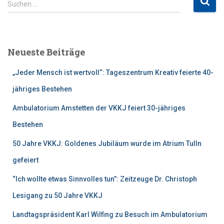
Suchen …
u
c
h
e
Neueste Beiträge
n
n
„Jeder Mensch ist wertvoll“: Tageszentrum Kreativ feierte 40-
a
c
jähriges Bestehen
h
Ambulatorium Amstetten der VKKJ feiert 30-jähriges
:
Bestehen
50 Jahre VKKJ: Goldenes Jubiläum wurde im Atrium Tulln
gefeiert
“Ich wollte etwas Sinnvolles tun”: Zeitzeuge Dr. Christoph
Lesigang zu 50 Jahre VKKJ
Landtagspräsident Karl Wilfing zu Besuch im Ambulatorium