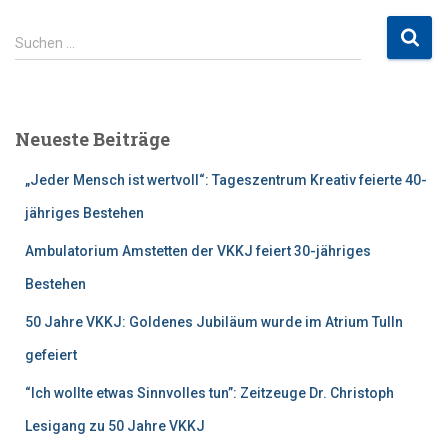
S
Suchen …
u
c
h
e
Neueste Beiträge
n
n
„Jeder Mensch ist wertvoll“: Tageszentrum Kreativ feierte 40-
a
c
jähriges Bestehen
h
Ambulatorium Amstetten der VKKJ feiert 30-jähriges
:
Bestehen
50 Jahre VKKJ: Goldenes Jubiläum wurde im Atrium Tulln
gefeiert
“Ich wollte etwas Sinnvolles tun”: Zeitzeuge Dr. Christoph
Lesigang zu 50 Jahre VKKJ