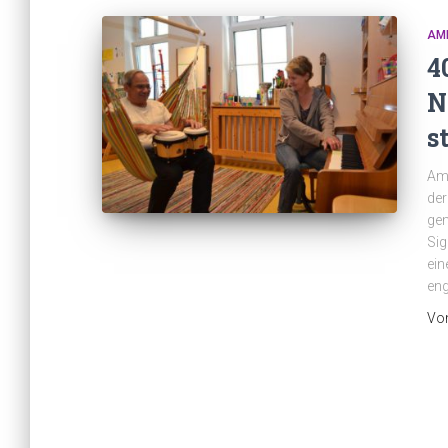
AM
4
N
s
Am 
der
gem
Sig
ein
eng
Vo