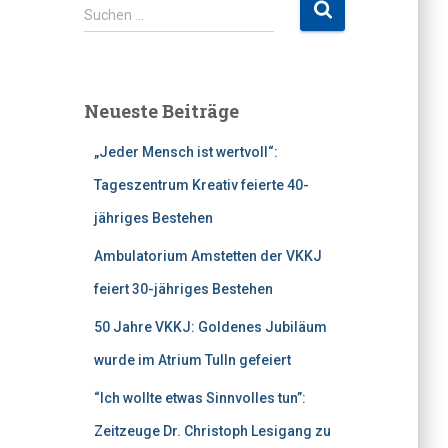
S
Suchen …
u
c
h
e
Neueste Beiträge
n
n
„Jeder Mensch ist wertvoll“:
a
c
Tageszentrum Kreativ feierte 40-
h
jähriges Bestehen
:
Ambulatorium Amstetten der VKKJ
feiert 30-jähriges Bestehen
50 Jahre VKKJ: Goldenes Jubiläum
wurde im Atrium Tulln gefeiert
“Ich wollte etwas Sinnvolles tun”:
Zeitzeuge Dr. Christoph Lesigang zu