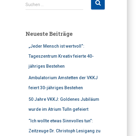
S
Suchen …
u
c
h
e
Neueste Beiträge
n
n
„Jeder Mensch ist wertvoll“:
a
c
Tageszentrum Kreativ feierte 40-
h
jähriges Bestehen
:
Ambulatorium Amstetten der VKKJ
feiert 30-jähriges Bestehen
50 Jahre VKKJ: Goldenes Jubiläum
wurde im Atrium Tulln gefeiert
“Ich wollte etwas Sinnvolles tun”:
Zeitzeuge Dr. Christoph Lesigang zu