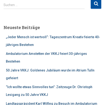
S
Suchen …
u
c
h
e
Neueste Beiträge
n
n
„Jeder Mensch ist wertvoll“: Tageszentrum Kreativ feierte 40-
a
c
jähriges Bestehen
h
Ambulatorium Amstetten der VKKJ feiert 30-jähriges
:
Bestehen
50 Jahre VKKJ: Goldenes Jubiläum wurde im Atrium Tulln
gefeiert
“Ich wollte etwas Sinnvolles tun”: Zeitzeuge Dr. Christoph
Lesigang zu 50 Jahre VKKJ
Landtagspräsident Karl Wilfing zu Besuch im Ambulatorium