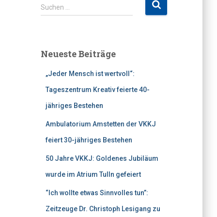
S
Suchen …
u
c
h
e
Neueste Beiträge
n
n
„Jeder Mensch ist wertvoll“:
a
c
Tageszentrum Kreativ feierte 40-
h
jähriges Bestehen
:
Ambulatorium Amstetten der VKKJ
feiert 30-jähriges Bestehen
50 Jahre VKKJ: Goldenes Jubiläum
wurde im Atrium Tulln gefeiert
“Ich wollte etwas Sinnvolles tun”:
Zeitzeuge Dr. Christoph Lesigang zu