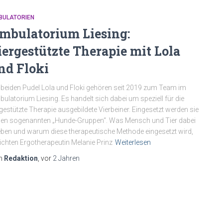
BULATORIEN
mbulatorium Liesing:
iergestützte Therapie mit Lola
nd Floki
 beiden Pudel Lola und Floki gehören seit 2019 zum Team im
ulatorium Liesing. Es handelt sich dabei um speziell für die
rgestützte Therapie ausgebildete Vierbeiner. Eingesetzt werden sie
den sogenannten „Hunde-Gruppen“. Was Mensch und Tier dabei
eben und warum diese therapeutische Methode eingesetzt wird,
ichten Ergotherapeutin Melanie Prinz
Weiterlesen
n
Redaktion
, vor
2 Jahren