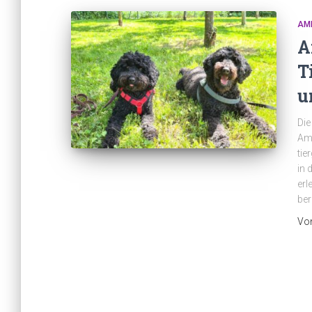
AM
A
T
u
Die
Amb
tie
in 
erl
ber
Vo