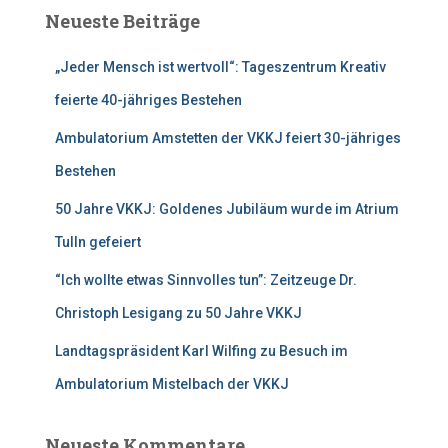
e
Neueste Beiträge
n
n
„Jeder Mensch ist wertvoll“: Tageszentrum Kreativ
a
c
feierte 40-jähriges Bestehen
h
:
Ambulatorium Amstetten der VKKJ feiert 30-jähriges
Bestehen
50 Jahre VKKJ: Goldenes Jubiläum wurde im Atrium
Tulln gefeiert
“Ich wollte etwas Sinnvolles tun”: Zeitzeuge Dr.
Christoph Lesigang zu 50 Jahre VKKJ
Landtagspräsident Karl Wilfing zu Besuch im
Ambulatorium Mistelbach der VKKJ
Neueste Kommentare