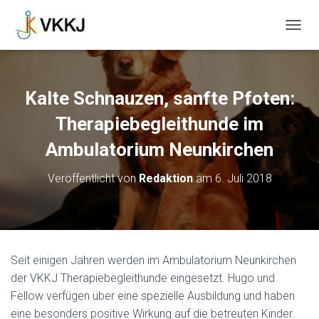
N
A
V
I
G
Kalte Schnauzen, sanfte Pfoten:
A
T
Therapiebegleithunde im
I
O
Ambulatorium Neunkirchen
N
U
Veröffentlicht von
Redaktion
am
6. Juli 2018
M
S
C
H
A
L
Seit einigen Jahren werden im Ambulatorium Neunkirchen
T
der VKKJ Therapiebegleithunde eingesetzt. Hugo und
E
N
Fellow verfügen über eine spezielle Ausbildung und haben
eine besonders positive Wirkung auf die betreuten Kinder.