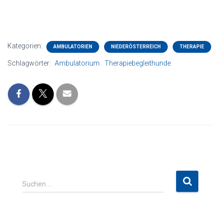
Kategorien:
AMBULATORIEN
NIEDERÖSTERREICH
THERAPIE
Schlagwörter:
Ambulatorium
Therapiebegleithunde
S
Suchen …
u
c
h