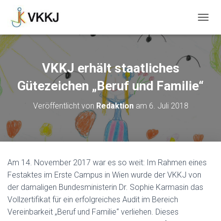
N
A
V
I
G
VKKJ erhält staatliches
A
T
Gütezeichen „Beruf und Familie“
I
O
Veröffentlicht von
Redaktion
am
6. Juli 2018
N
U
M
S
C
H
Am 14. November 2017 war es so weit: Im Rahmen eines
A
Festaktes im Erste Campus in Wien wurde der VKKJ von
L
T
der damaligen Bundesministerin Dr. Sophie Karmasin das
E
Vollzertifikat für ein erfolgreiches Audit im Bereich
N
Vereinbarkeit „Beruf und Familie“ verliehen. Dieses