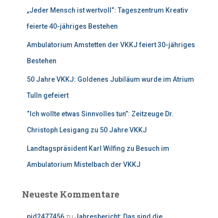
n
„Jeder Mensch ist wertvoll“: Tageszentrum Kreativ
a
c
feierte 40-jähriges Bestehen
h
:
Ambulatorium Amstetten der VKKJ feiert 30-jähriges
Bestehen
50 Jahre VKKJ: Goldenes Jubiläum wurde im Atrium
Tulln gefeiert
“Ich wollte etwas Sinnvolles tun”: Zeitzeuge Dr.
Christoph Lesigang zu 50 Jahre VKKJ
Landtagspräsident Karl Wilfing zu Besuch im
Ambulatorium Mistelbach der VKKJ
Neueste Kommentare
pid2477456
zu
Jahresbericht: Das sind die