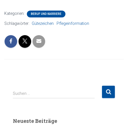
Kategorien:
BERUF UND KARRIERE
Schlagwörter:
Gütezeichen
Pflegeinformation
S
Suchen …
u
c
h
e
Neueste Beiträge
n