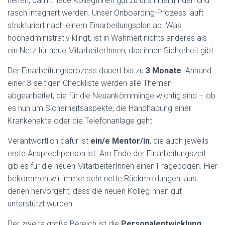
helfen, damit neue KollegInnen gut zu uns hineinfinden und
rasch integriert werden. Unser Onboarding-Prozess läuft
strukturiert nach einem Einarbeitungsplan ab. Was
hochadministrativ klingt, ist in Wahrheit nichts anderes als
ein Netz für neue MitarbeiterInnen, das ihnen Sicherheit gibt.
Der Einarbeitungsprozess dauert bis zu
3 Monate
. Anhand
einer 3-seitigen Checkliste werden alle Themen
abgearbeitet, die für die Neuankömmlinge wichtig sind – ob
es nun um Sicherheitsaspekte, die Handhabung einer
Krankenakte oder die Telefonanlage geht.
Verantwortlich dafür ist
ein/e Mentor/in
, die auch jeweils
erste Ansprechperson ist. Am Ende der Einarbeitungszeit
gib es für die neuen MitarbeiterInnen einen Fragebogen. Hier
bekommen wir immer sehr nette Rückmeldungen, aus
denen hervorgeht, dass die neuen KollegInnen gut
unterstützt wurden.
Der zweite große Bereich ist die
Personalentwicklung.