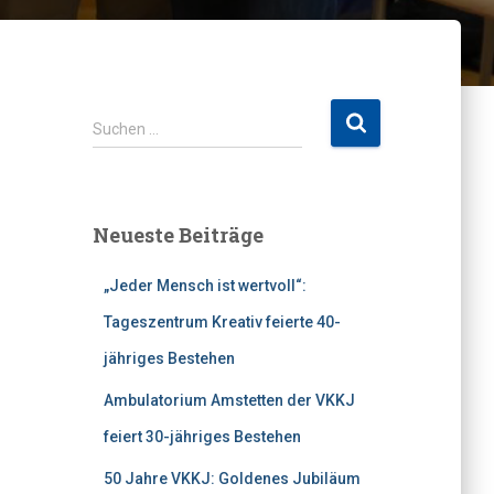
S
Suchen …
u
c
h
e
Neueste Beiträge
n
n
„Jeder Mensch ist wertvoll“:
a
c
Tageszentrum Kreativ feierte 40-
h
jähriges Bestehen
:
Ambulatorium Amstetten der VKKJ
feiert 30-jähriges Bestehen
50 Jahre VKKJ: Goldenes Jubiläum