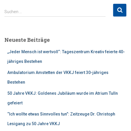
S
Suchen …
u
c
h
e
Neueste Beiträge
n
n
„Jeder Mensch ist wertvoll“: Tageszentrum Kreativ feierte 40-
a
c
jähriges Bestehen
h
Ambulatorium Amstetten der VKKJ feiert 30-jähriges
:
Bestehen
50 Jahre VKKJ: Goldenes Jubiläum wurde im Atrium Tulln
gefeiert
“Ich wollte etwas Sinnvolles tun”: Zeitzeuge Dr. Christoph
Lesigang zu 50 Jahre VKKJ