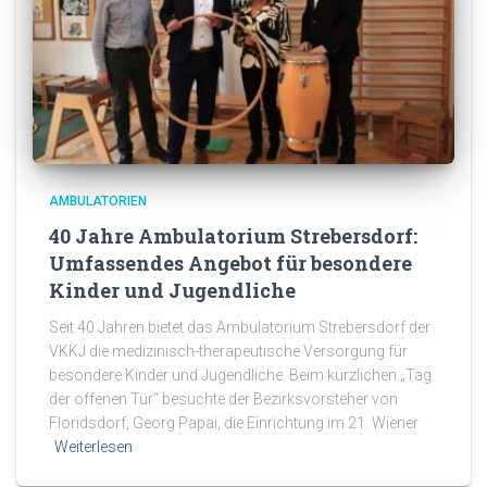
AMBULATORIEN
40 Jahre Ambulatorium Strebersdorf:
Umfassendes Angebot für besondere
Kinder und Jugendliche
Seit 40 Jahren bietet das Ambulatorium Strebersdorf der
VKKJ die medizinisch-therapeutische Versorgung für
besondere Kinder und Jugendliche. Beim kürzlichen „Tag
der offenen Tür“ besuchte der Bezirksvorsteher von
Floridsdorf, Georg Papai, die Einrichtung im 21. Wiener
Weiterlesen