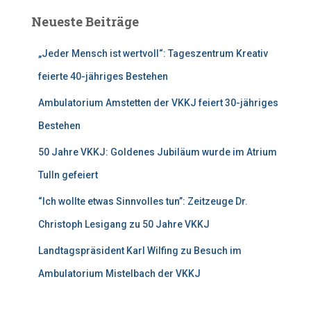
e
Neueste Beiträge
n
n
„Jeder Mensch ist wertvoll“: Tageszentrum Kreativ
a
c
feierte 40-jähriges Bestehen
h
:
Ambulatorium Amstetten der VKKJ feiert 30-jähriges
Bestehen
50 Jahre VKKJ: Goldenes Jubiläum wurde im Atrium
Tulln gefeiert
“Ich wollte etwas Sinnvolles tun”: Zeitzeuge Dr.
Christoph Lesigang zu 50 Jahre VKKJ
Landtagspräsident Karl Wilfing zu Besuch im
Ambulatorium Mistelbach der VKKJ