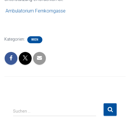
Ambulatorium Fernkorngasse
Kategorien:
WIEN
S
Suchen …
u
c
h