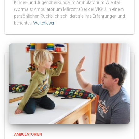
Kinder- und Jugendheilkunde im Ambulatorium Wiental
(vormals: Ambulatorium Märzstraße) der VKKJ. In einem
persönlichen Rückblick schildert sie ihre Erfahrungen und
berichtet,
Weiterlesen
AMBULATORIEN