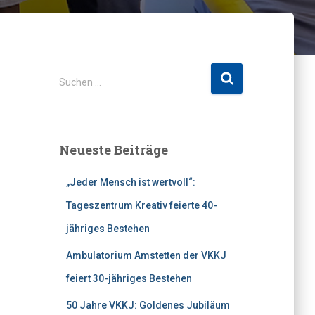
S
Suchen …
u
c
h
e
Neueste Beiträge
n
n
„Jeder Mensch ist wertvoll“:
a
c
Tageszentrum Kreativ feierte 40-
h
jähriges Bestehen
:
Ambulatorium Amstetten der VKKJ
feiert 30-jähriges Bestehen
50 Jahre VKKJ: Goldenes Jubiläum