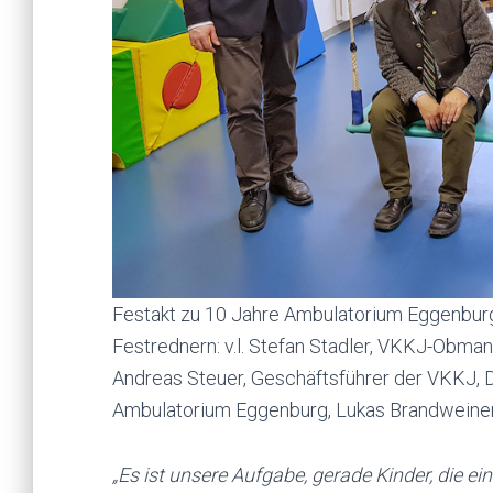
Festakt zu 10 Jahre Ambulatorium Eggenbur
Festrednern: v.l. Stefan Stadler, VKKJ-Obman
Andreas Steuer, Geschäftsführer der VKKJ, D
Ambulatorium Eggenburg, Lukas Brandweiner
„Es ist unsere Aufgabe, gerade Kinder, die e