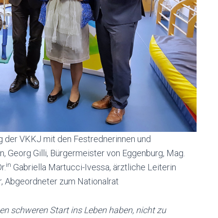
g der VKKJ mit den Festrednerinnen und
n, Georg Gilli, Bürgermeister von Eggenburg, Mag.
in
r.
Gabriella Martucci-Ivessa, ärztliche Leiterin
, Abgeordneter zum Nationalrat
inen schweren Start ins Leben haben, nicht zu