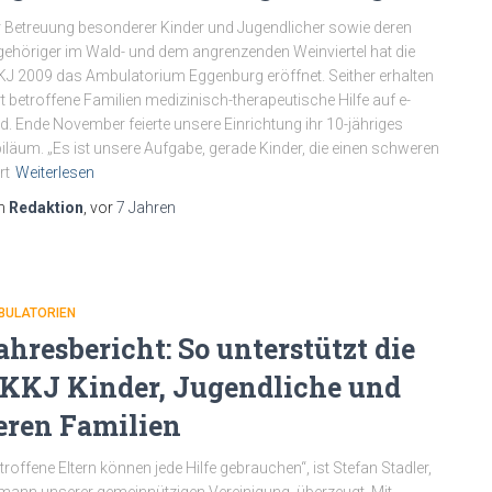
 Betreuung besonderer Kinder und Jugendlicher sowie deren
ehöriger im Wald- und dem angrenzenden Weinviertel hat die
J 2009 das Ambulatorium Eggenburg eröffnet. Seither erhalten
t betroffene Familien medizinisch-therapeutische Hilfe auf e-
d. Ende November feierte unsere Einrichtung ihr 10-jähriges
iläum. „Es ist unsere Aufgabe, gerade Kinder, die einen schweren
rt
Weiterlesen
n
Redaktion
, vor
7 Jahren
BULATORIEN
ahresbericht: So unterstützt die
KKJ Kinder, Jugendliche und
eren Familien
troffene Eltern können jede Hilfe gebrauchen“, ist Stefan Stadler,