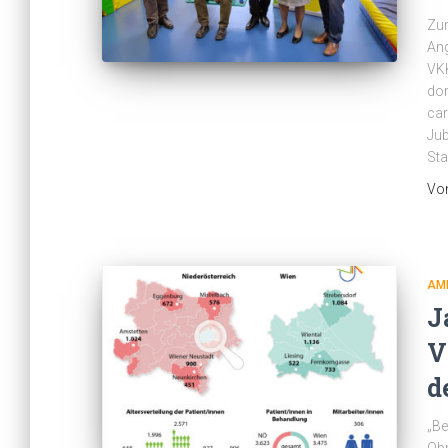
Zur
Ang
VKK
dor
car
Jub
Sta
Vo
AM
J
V
d
„Be