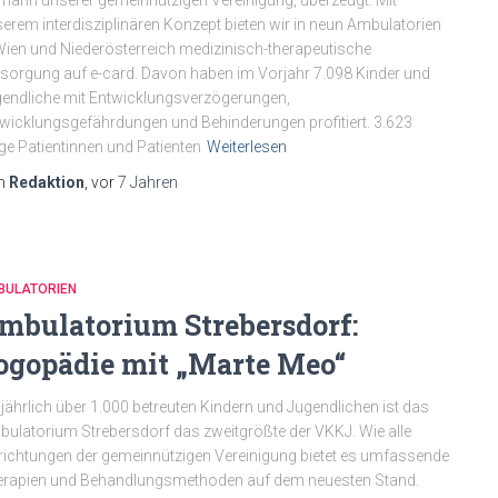
ann unserer gemeinnützigen Vereinigung, überzeugt. Mit
erem interdisziplinären Konzept bieten wir in neun Ambulatorien
Wien und Niederösterreich medizinisch-therapeutische
sorgung auf e-card. Davon haben im Vorjahr 7.098 Kinder und
endliche mit Entwicklungsverzögerungen,
wicklungsgefährdungen und Behinderungen profitiert. 3.623
ge Patientinnen und Patienten
Weiterlesen
n
Redaktion
, vor
7 Jahren
BULATORIEN
mbulatorium Strebersdorf:
ogopädie mit „Marte Meo“
 jährlich über 1.000 betreuten Kindern und Jugendlichen ist das
ulatorium Strebersdorf das zweitgrößte der VKKJ. Wie alle
richtungen der gemeinnützigen Vereinigung bietet es umfassende
rapien und Behandlungsmethoden auf dem neuesten Stand.