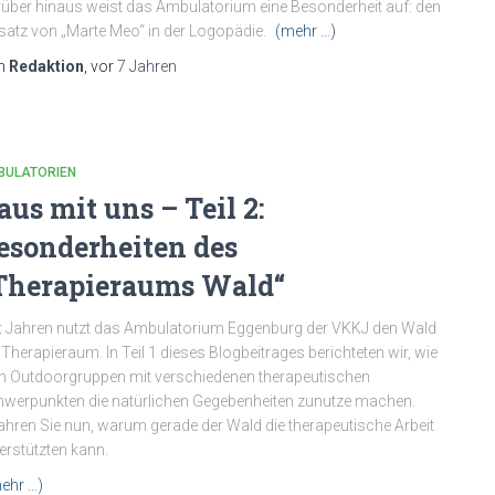
über hinaus weist das Ambulatorium eine Besonderheit auf: den
satz von „Marte Meo“ in der Logopädie.
(mehr …)
n
Redaktion
, vor
7 Jahren
BULATORIEN
aus mit uns – Teil 2:
esonderheiten des
Therapieraums Wald“
t Jahren nutzt das Ambulatorium Eggenburg der VKKJ den Wald
 Therapieraum. In Teil 1 dieses Blogbeitrages berichteten wir, wie
h Outdoorgruppen mit verschiedenen therapeutischen
werpunkten die natürlichen Gegebenheiten zunutze machen.
ahren Sie nun, warum gerade der Wald die therapeutische Arbeit
erstützten kann.
ehr …)