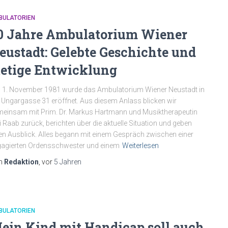
BULATORIEN
0 Jahre Ambulatorium Wiener
eustadt: Gelebte Geschichte und
tetige Entwicklung
1. November 1981 wurde das Ambulatorium Wiener Neustadt in
 Ungargasse 31 eröffnet. Aus diesem Anlass blicken wir
einsam mit Prim. Dr. Markus Hartmann und Musiktherapeutin
i Raab zurück, berichten über die aktuelle Situation und geben
en Ausblick. Alles begann mit einem Gespräch zwischen einer
agierten Ordensschwester und einem
Weiterlesen
n
Redaktion
, vor
5 Jahren
BULATORIEN
ein Kind mit Handicap soll auch