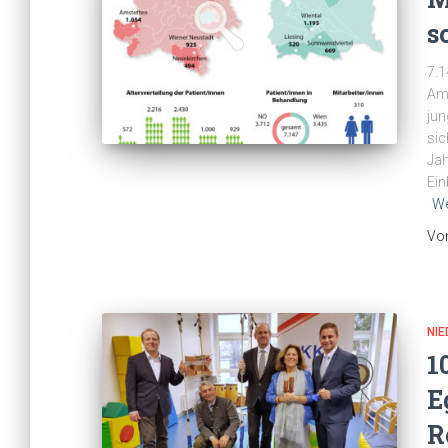
s
7.1
Amb
jun
sic
Jah
Ein
We
Vo
NI
1
E
R