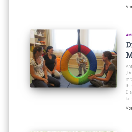
Vo
AM
D
M
Anf
„Do
mit
the
Dia
kon
Vo