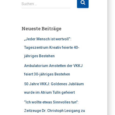
S
Suchen …
u
c
h
e
Neueste Beiträge
n
n
„Jeder Mensch ist wertvoll“:
a
c
Tageszentrum Kreativ feierte 40-
h
jähriges Bestehen
:
Ambulatorium Amstetten der VKKJ
feiert 30-jähriges Bestehen
50 Jahre VKKJ: Goldenes Jubiläum
wurde im Atrium Tulln gefeiert
“Ich wollte etwas Sinnvolles tun”:
Zeitzeuge Dr. Christoph Lesigang zu