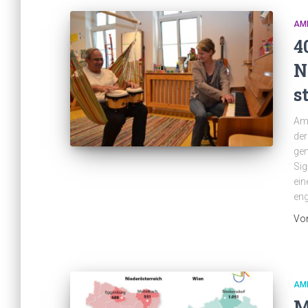
AM
4
N
s
Am 
der
gem
Sig
ein
eng
Vo
AM
M