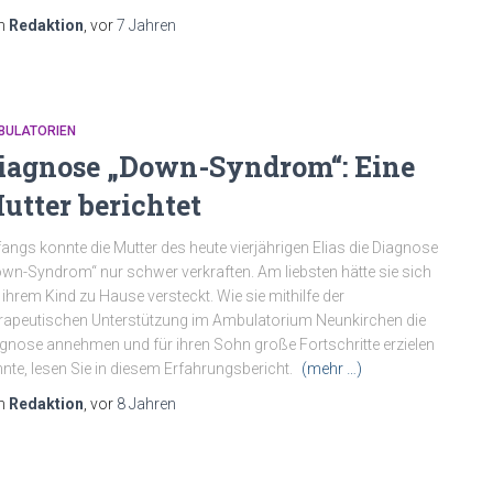
n
Redaktion
, vor
7 Jahren
BULATORIEN
iagnose „Down-Syndrom“: Eine
utter berichtet
angs konnte die Mutter des heute vierjährigen Elias die Diagnose
wn-Syndrom“ nur schwer verkraften. Am liebsten hätte sie sich
 ihrem Kind zu Hause versteckt. Wie sie mithilfe der
rapeutischen Unterstützung im Ambulatorium Neunkirchen die
gnose annehmen und für ihren Sohn große Fortschritte erzielen
nte, lesen Sie in diesem Erfahrungsbericht.
(mehr …)
n
Redaktion
, vor
8 Jahren