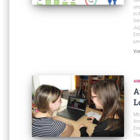
Obm
uns
in 
Ver
Jug
Ent
jun
Vo
AM
A
L
Mit
Amb
Ein
The