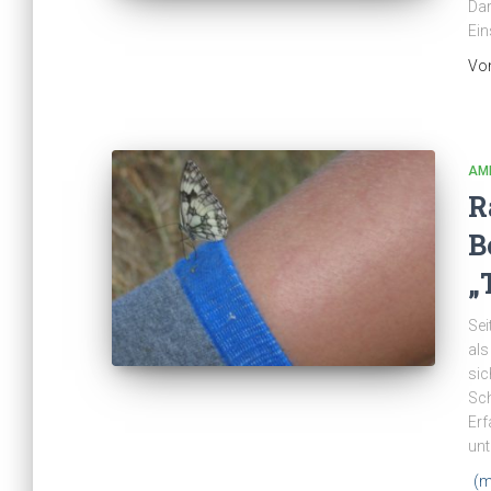
Dar
Ein
Vo
AM
R
B
„
Sei
als
sic
Sch
Erf
unt
(m