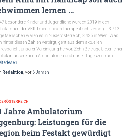
chwimmen lernen …
47 besondere Kinder und Jugendliche wurden 2019 in den
ulatorien der VKKJ medizinisch-therapeutisch versorgt. 3.712
ge Menschen waren es in Niederösterreich, 3.435 in Wien. Was
h hinter diesen Zahlen verbirgt, geht aus dem aktuellen
resbericht unserer Vereinigung hervor. Zehn Beiträge bieten einen
blick in unsere neun Ambulatorien und unser Tageszentrum
iterlesen
n
Redaktion
, vor
6 Jahren
EDERÖSTERREICH
0 Jahre Ambulatorium
ggenburg: Leistungen für die
egion beim Festakt gewürdigt