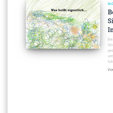
GL
B
S
I
Bei
Sin
ges
unt
füh
Vo