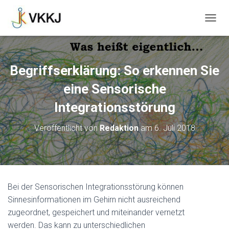
N
A
V
I
G
Begriffserklärung: So erkennen Sie
A
T
eine Sensorische
I
O
Integrationsstörung
N
U
Veröffentlicht von
Redaktion
am
6. Juli 2018
M
S
C
H
A
L
Bei der Sensorischen Integrationsstörung können
T
Sinnesinformationen im Gehirn nicht ausreichend
E
N
zugeordnet, gespeichert und miteinander vernetzt
werden. Das kann zu unterschiedlichen