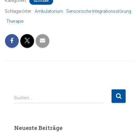
Kategorien:
GLOSSAR
Schlagwörter:
Ambulatorium
Sensorische Integrationsstörung
Therapie
S
Suchen …
u
c
h
e
Neueste Beiträge
n
n