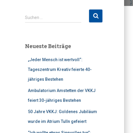
S
Suchen …
u
c
h
e
Neueste Beiträge
n
n
„Jeder Mensch ist wertvoll“:
a
c
Tageszentrum Kreativ feierte 40-
h
jähriges Bestehen
:
Ambulatorium Amstetten der VKKJ
feiert 30-jähriges Bestehen
50 Jahre VKKJ: Goldenes Jubiläum
wurde im Atrium Tulln gefeiert
“Ich wollte etwas Sinnvolles tun”: