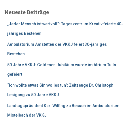
h
e
Neueste Beiträge
n
n
„Jeder Mensch ist wertvoll“: Tageszentrum Kreativ feierte 40-
a
c
jähriges Bestehen
h
Ambulatorium Amstetten der VKKJ feiert 30-jähriges
:
Bestehen
50 Jahre VKKJ: Goldenes Jubiläum wurde im Atrium Tulln
gefeiert
“Ich wollte etwas Sinnvolles tun”: Zeitzeuge Dr. Christoph
Lesigang zu 50 Jahre VKKJ
Landtagspräsident Karl Wilfing zu Besuch im Ambulatorium
Mistelbach der VKKJ