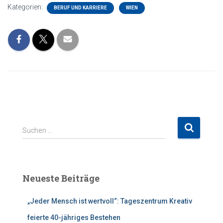
Kategorien:
BERUF UND KARRIERE
WIEN
S
Suchen …
u
c
h
e
Neueste Beiträge
n
n
„Jeder Mensch ist wertvoll“: Tageszentrum Kreativ
a
c
feierte 40-jähriges Bestehen