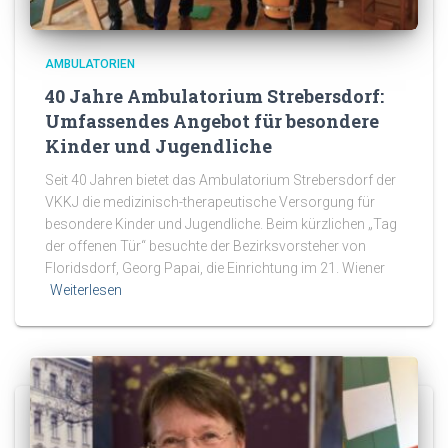
AMBULATORIEN
40 Jahre Ambulatorium Strebersdorf:
Umfassendes Angebot für besondere
Kinder und Jugendliche
Seit 40 Jahren bietet das Ambulatorium Strebersdorf der
VKKJ die medizinisch-therapeutische Versorgung für
besondere Kinder und Jugendliche. Beim kürzlichen „Tag
der offenen Tür“ besuchte der Bezirksvorsteher von
Floridsdorf, Georg Papai, die Einrichtung im 21. Wiener
Weiterlesen