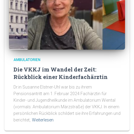
AMBULATORIEN
Die VKKJ im Wandel der Zeit:
Rückblick einer Kinderfachärztin
Dr.in Susanne Elstner-Uhl war bis zu ihrem
Pensionsantritt am 1. Februar 2024 Fachärztin für
Kinder- und Jugendheilkunde im Ambulatorium Wiental
(vormals: Ambulatorium Märzstraße) der VKKJ. In einem
persönlichen Rückblick schildert sie ihre Erfahrungen und
berichtet,
Weiterlesen