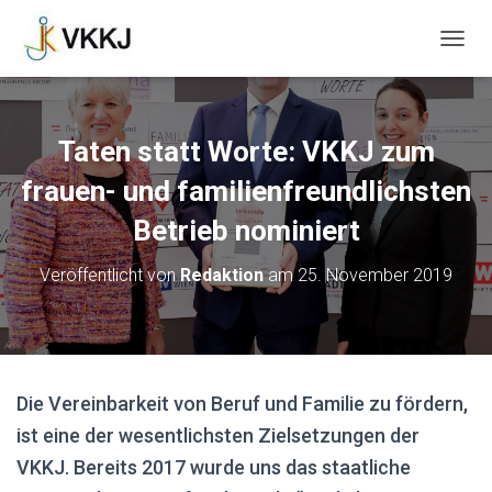
N
A
V
I
G
Taten statt Worte: VKKJ zum
A
T
frauen- und familienfreundlichsten
I
O
Betrieb nominiert
N
U
Veröffentlicht von
Redaktion
am
25. November 2019
M
S
C
H
A
L
Die Vereinbarkeit von Beruf und Familie zu fördern,
T
E
ist eine der wesentlichsten Zielsetzungen der
N
VKKJ. Bereits 2017 wurde uns das staatliche