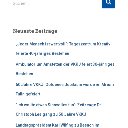
S
Suchen …
u
c
h
e
Neueste Beiträge
n
n
„Jeder Mensch ist wertvoll“: Tageszentrum Kreativ
a
c
feierte 40-jähriges Bestehen
h
:
Ambulatorium Amstetten der VKKJ feiert 30-jähriges
Bestehen
50 Jahre VKKJ: Goldenes Jubiläum wurde im Atrium
Tulln gefeiert
“Ich wollte etwas Sinnvolles tun”: Zeitzeuge Dr.
Christoph Lesigang zu 50 Jahre VKKJ
Landtagspräsident Karl Wilfing zu Besuch im