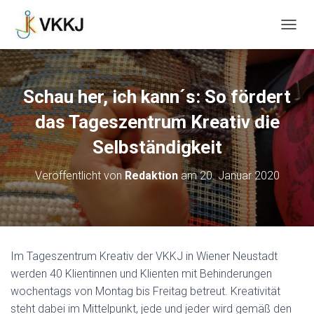
N
A
V
I
G
Schau her, ich kann´s: So fördert
A
T
das Tageszentrum Kreativ die
I
O
Selbständigkeit
N
U
Veröffentlicht von
Redaktion
am
20. Januar 2020
M
S
C
H
A
L
Im Tageszentrum Kreativ der VKKJ in Wiener Neustadt
T
werden 40 Klientinnen und Klienten mit Behinderungen
E
N
wochentags von Montag bis Freitag betreut. Kreativität
steht dabei im Mittelpunkt, jede und jeder wird gemäß den