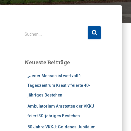
S
Suchen …
u
c
h
e
Neueste Beiträge
n
n
„Jeder Mensch ist wertvoll“:
a
c
Tageszentrum Kreativ feierte 40-
h
jähriges Bestehen
:
Ambulatorium Amstetten der VKKJ
feiert 30-jähriges Bestehen
50 Jahre VKKJ: Goldenes Jubiläum