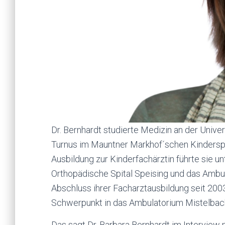
Dr. Bernhardt studierte Medizin an der Unive
Turnus im Mauntner Markhof´schen Kinderspit
Ausbildung zur Kinderfachärztin führte sie u
Orthopädische Spital Speising und das Ambu
Abschluss ihrer Facharztausbildung seit 2003 
Schwerpunkt in das Ambulatorium Mistelbac
Das sagt Dr. Barbara Bernhardt im Interview 