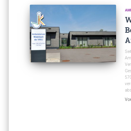
AM
W
B
A
Sei
Amb
Ver
Ges
570
ver
abs
Vo