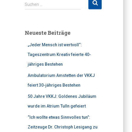
S
Suchen …
u
c
h
e
Neueste Beiträge
n
n
„Jeder Mensch ist wertvoll“:
a
c
Tageszentrum Kreativ feierte 40-
h
jähriges Bestehen
:
Ambulatorium Amstetten der VKKJ
feiert 30-jähriges Bestehen
50 Jahre VKKJ: Goldenes Jubiläum
wurde im Atrium Tulln gefeiert
“Ich wollte etwas Sinnvolles tun”:
Zeitzeuge Dr. Christoph Lesigang zu