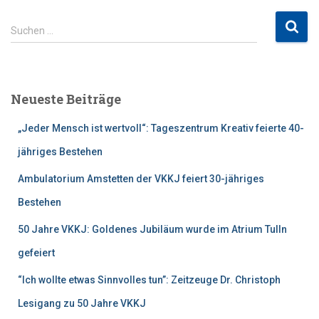
S
Suchen …
u
c
h
e
Neueste Beiträge
n
n
„Jeder Mensch ist wertvoll“: Tageszentrum Kreativ feierte 40-
a
c
jähriges Bestehen
h
Ambulatorium Amstetten der VKKJ feiert 30-jähriges
:
Bestehen
50 Jahre VKKJ: Goldenes Jubiläum wurde im Atrium Tulln
gefeiert
“Ich wollte etwas Sinnvolles tun”: Zeitzeuge Dr. Christoph
Lesigang zu 50 Jahre VKKJ