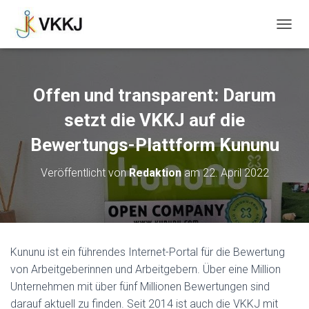
N
A
V
I
G
Offen und transparent: Darum
A
T
setzt die VKKJ auf die
I
O
Bewertungs-Plattform Kununu
N
U
Veröffentlicht von
Redaktion
am
22. April 2022
M
S
C
H
A
L
Kununu ist ein führendes Internet-Portal für die Bewertung
T
von Arbeitgeberinnen und Arbeitgebern. Über eine Million
E
N
Unternehmen mit über fünf Millionen Bewertungen sind
darauf aktuell zu finden. Seit 2014 ist auch die VKKJ mit