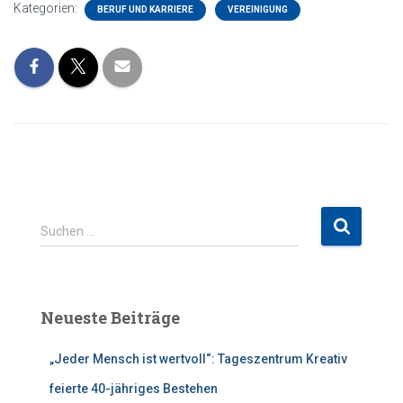
Kategorien:
BERUF UND KARRIERE
VEREINIGUNG
S
Suchen …
u
c
h
e
Neueste Beiträge
n
n
„Jeder Mensch ist wertvoll“: Tageszentrum Kreativ
a
c
feierte 40-jähriges Bestehen
h