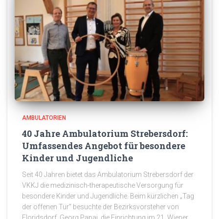
AMBULATORIEN
40 Jahre Ambulatorium Strebersdorf:
Umfassendes Angebot für besondere
Kinder und Jugendliche
Seit 40 Jahren bietet das Ambulatorium Strebersdorf der
VKKJ die medizinisch-therapeutische Versorgung für
besondere Kinder und Jugendliche. Beim kürzlichen „Tag
der offenen Tür“ besuchte der Bezirksvorsteher von
Floridsdorf, Georg Papai, die Einrichtung im 21. Wiener