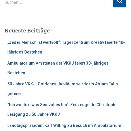
Suchen …
u
c
h
e
Neueste Beiträge
n
n
„Jeder Mensch ist wertvoll“: Tageszentrum Kreativ feierte 40-
a
c
jähriges Bestehen
h
Ambulatorium Amstetten der VKKJ feiert 30-jähriges
:
Bestehen
50 Jahre VKKJ: Goldenes Jubiläum wurde im Atrium Tulln
gefeiert
“Ich wollte etwas Sinnvolles tun”: Zeitzeuge Dr. Christoph
Lesigang zu 50 Jahre VKKJ
Landtagspräsident Karl Wilfing zu Besuch im Ambulatorium