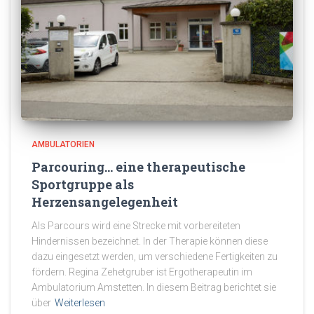
AMBULATORIEN
Parcouring… eine therapeutische
Sportgruppe als
Herzensangelegenheit
Als Parcours wird eine Strecke mit vorbereiteten
Hindernissen bezeichnet. In der Therapie können diese
dazu eingesetzt werden, um verschiedene Fertigkeiten zu
fördern. Regina Zehetgruber ist Ergotherapeutin im
Ambulatorium Amstetten. In diesem Beitrag berichtet sie
über
Weiterlesen