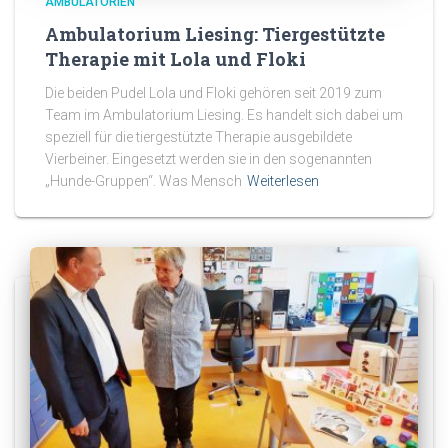
AMBULATORIEN
Ambulatorium Liesing: Tiergestützte
Therapie mit Lola und Floki
Die beiden Pudel Lola und Floki gehören seit 2019 zum
Team im Ambulatorium Liesing. Es handelt sich dabei um
speziell für die tiergestützte Therapie ausgebildete
Vierbeiner. Eingesetzt werden sie in den sogenannten
„Hunde-Gruppen“. Was Mensch
Weiterlesen