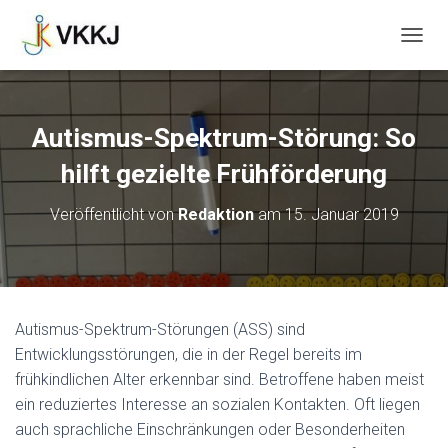
N
A
V
I
G
Autismus-Spektrum-Störung: So
A
T
hilft gezielte Frühförderung
I
O
Veröffentlicht von
Redaktion
am
15. Januar 2019
N
U
M
S
C
H
Autismus-Spektrum-Störungen (ASS) sind
A
Entwicklungsstörungen, die in der Regel bereits im
L
T
frühkindlichen Alter erkennbar sind. Betroffene haben meist
E
ein reduziertes Interesse an sozialen Kontakten. Oft liegen
N
auch sprachliche Einschränkungen oder Besonderheiten