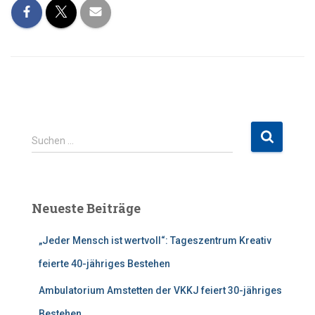
S
Suchen …
u
c
h
e
Neueste Beiträge
n
n
„Jeder Mensch ist wertvoll“: Tageszentrum Kreativ
a
c
feierte 40-jähriges Bestehen
h
:
Ambulatorium Amstetten der VKKJ feiert 30-jähriges
Bestehen