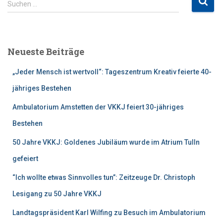
Suchen …
u
c
h
e
Neueste Beiträge
n
n
„Jeder Mensch ist wertvoll“: Tageszentrum Kreativ feierte 40-
a
c
jähriges Bestehen
h
Ambulatorium Amstetten der VKKJ feiert 30-jähriges
:
Bestehen
50 Jahre VKKJ: Goldenes Jubiläum wurde im Atrium Tulln
gefeiert
“Ich wollte etwas Sinnvolles tun”: Zeitzeuge Dr. Christoph
Lesigang zu 50 Jahre VKKJ
Landtagspräsident Karl Wilfing zu Besuch im Ambulatorium