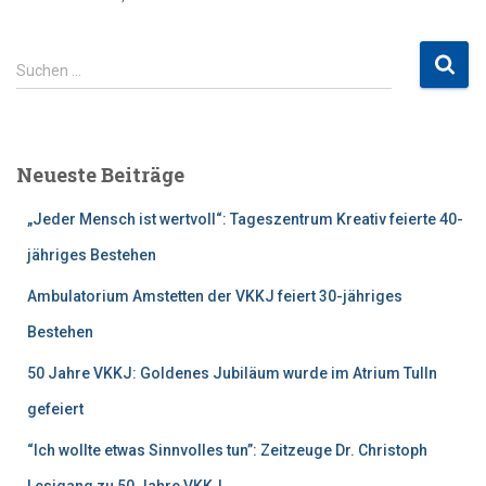
S
Suchen …
u
c
h
e
Neueste Beiträge
n
n
„Jeder Mensch ist wertvoll“: Tageszentrum Kreativ feierte 40-
a
c
jähriges Bestehen
h
Ambulatorium Amstetten der VKKJ feiert 30-jähriges
:
Bestehen
50 Jahre VKKJ: Goldenes Jubiläum wurde im Atrium Tulln
gefeiert
“Ich wollte etwas Sinnvolles tun”: Zeitzeuge Dr. Christoph
Lesigang zu 50 Jahre VKKJ