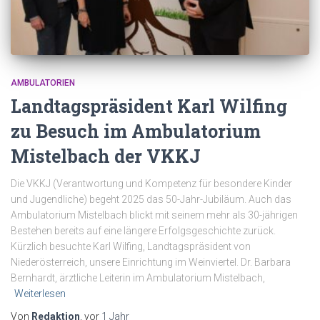
AMBULATORIEN
Landtagspräsident Karl Wilfing
zu Besuch im Ambulatorium
Mistelbach der VKKJ
Die VKKJ (Verantwortung und Kompetenz für besondere Kinder
und Jugendliche) begeht 2025 das 50-Jahr-Jubiläum. Auch das
Ambulatorium Mistelbach blickt mit seinem mehr als 30-jährigen
Bestehen bereits auf eine längere Erfolgsgeschichte zurück.
Kürzlich besuchte Karl Wilfing, Landtagspräsident von
Niederösterreich, unsere Einrichtung im Weinviertel. Dr. Barbara
Bernhardt, ärztliche Leiterin im Ambulatorium Mistelbach,
Weiterlesen
Von
Redaktion
, vor
1 Jahr