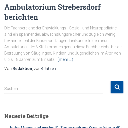
Ambulatorium Strebersdorf
berichten
Die Fachbereiche der Entwicklungs-, Sozial- und Neuropädiatrie
sind ein spannender, abwechslungsreicher und zugleich wenig
bekannter Teil der Kinder-und Jugendheilkunde. In den neun
Ambulatorien der VKKJ kommen genau diese Fachbereiche bei der
Betreuung von Säuglingen, Kindern und Jugendlichen im Alter von
0 bis 18 Jahren zum Einsatz.
(mehr …)
Von
Redaktion
, vor
8 Jahren
S
Suchen …
u
c
h
e
Neueste Beiträge
n
n
„Jeder Mensch ist wertvoll“: Tageszentrum Kreativ feierte 40-