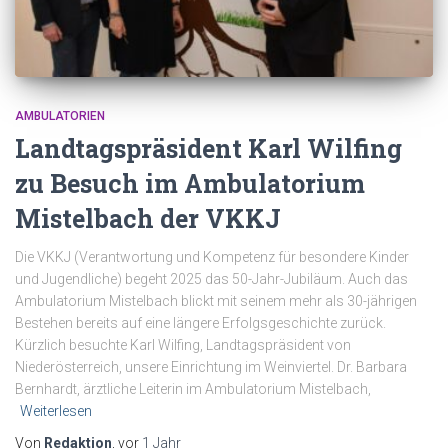
AMBULATORIEN
Landtagspräsident Karl Wilfing
zu Besuch im Ambulatorium
Mistelbach der VKKJ
Die VKKJ (Verantwortung und Kompetenz für besondere Kinder
und Jugendliche) begeht 2025 das 50-Jahr-Jubiläum. Auch das
Ambulatorium Mistelbach blickt mit seinem mehr als 30-jährigen
Bestehen bereits auf eine längere Erfolgsgeschichte zurück.
Kürzlich besuchte Karl Wilfing, Landtagspräsident von
Niederösterreich, unsere Einrichtung im Weinviertel. Dr. Barbara
Bernhardt, ärztliche Leiterin im Ambulatorium Mistelbach,
Weiterlesen
Von
Redaktion
, vor
1 Jahr