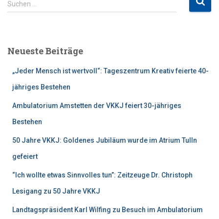
Suchen …
u
c
h
e
Neueste Beiträge
n
n
„Jeder Mensch ist wertvoll“: Tageszentrum Kreativ feierte 40-
a
c
jähriges Bestehen
h
Ambulatorium Amstetten der VKKJ feiert 30-jähriges
:
Bestehen
50 Jahre VKKJ: Goldenes Jubiläum wurde im Atrium Tulln
gefeiert
“Ich wollte etwas Sinnvolles tun”: Zeitzeuge Dr. Christoph
Lesigang zu 50 Jahre VKKJ
Landtagspräsident Karl Wilfing zu Besuch im Ambulatorium