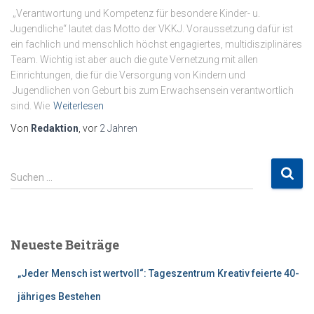
„Verantwortung und Kompetenz für besondere Kinder- u.
Jugendliche“ lautet das Motto der VKKJ. Voraussetzung dafür ist
ein fachlich und menschlich höchst engagiertes, multidisziplinäres
Team. Wichtig ist aber auch die gute Vernetzung mit allen
Einrichtungen, die für die Versorgung von Kindern und
Jugendlichen von Geburt bis zum Erwachsensein verantwortlich
sind. Wie
Weiterlesen
Von
Redaktion
, vor
2 Jahren
S
Suchen …
u
c
h
e
Neueste Beiträge
n
n
„Jeder Mensch ist wertvoll“: Tageszentrum Kreativ feierte 40-
a
c
jähriges Bestehen
h