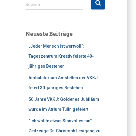
S
Suchen …
u
c
h
e
Neueste Beiträge
n
n
„Jeder Mensch ist wertvoll“:
a
c
Tageszentrum Kreativ feierte 40-
h
jähriges Bestehen
:
Ambulatorium Amstetten der VKKJ
feiert 30-jähriges Bestehen
50 Jahre VKKJ: Goldenes Jubiläum
wurde im Atrium Tulln gefeiert
“Ich wollte etwas Sinnvolles tun”:
Zeitzeuge Dr. Christoph Lesigang zu