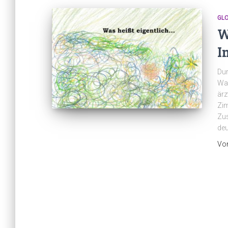
GL
W
I
Dur
Was
ärz
Zim
Zus
deu
Vo