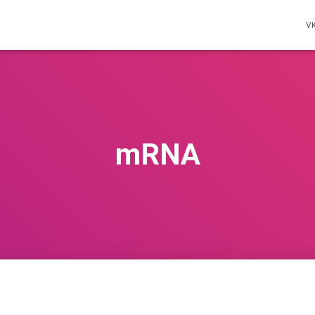
V
mRNA