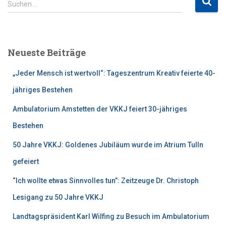
Suchen …
u
c
h
e
Neueste Beiträge
n
n
„Jeder Mensch ist wertvoll“: Tageszentrum Kreativ feierte 40-
a
c
jähriges Bestehen
h
Ambulatorium Amstetten der VKKJ feiert 30-jähriges
:
Bestehen
50 Jahre VKKJ: Goldenes Jubiläum wurde im Atrium Tulln
gefeiert
“Ich wollte etwas Sinnvolles tun”: Zeitzeuge Dr. Christoph
Lesigang zu 50 Jahre VKKJ
Landtagspräsident Karl Wilfing zu Besuch im Ambulatorium