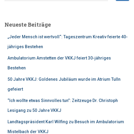
c
h
e
Neueste Beiträge
n
n
„Jeder Mensch ist wertvoll“: Tageszentrum Kreativ feierte 40-
a
c
jähriges Bestehen
h
Ambulatorium Amstetten der VKKJ feiert 30-jähriges
:
Bestehen
50 Jahre VKKJ: Goldenes Jubiläum wurde im Atrium Tulln
gefeiert
“Ich wollte etwas Sinnvolles tun”: Zeitzeuge Dr. Christoph
Lesigang zu 50 Jahre VKKJ
Landtagspräsident Karl Wilfing zu Besuch im Ambulatorium
Mistelbach der VKKJ