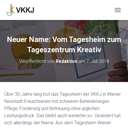
N
A
V
I
G
Neuer Name: Vom Tagesheim zum
A
T
Tageszentrum Kreativ
I
O
Veröffentlicht von
Redaktion
am
7. Juli 2018
N
U
M
S
C
H
Über 30 Jahre lang bot das Tagesheim der VKKJ in Wiener
A
Neustadt Erwachsenen mit schweren Behinderungen
L
T
Pflege, Förderung und Betreuung ohne jeglichen
E
Leistungsdruck. Das bleibt auch weiterhin so. Geändert hat
N
sich allerdings der Name: Aus dem Tagesheim Wiener