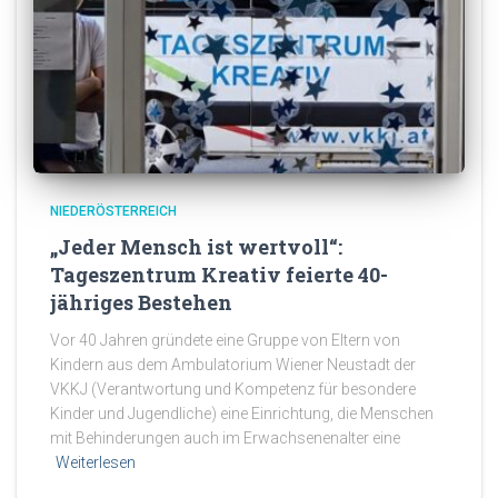
NIEDERÖSTERREICH
„Jeder Mensch ist wertvoll“:
Tageszentrum Kreativ feierte 40-
jähriges Bestehen
Vor 40 Jahren gründete eine Gruppe von Eltern von
Kindern aus dem Ambulatorium Wiener Neustadt der
VKKJ (Verantwortung und Kompetenz für besondere
Kinder und Jugendliche) eine Einrichtung, die Menschen
mit Behinderungen auch im Erwachsenenalter eine
Weiterlesen