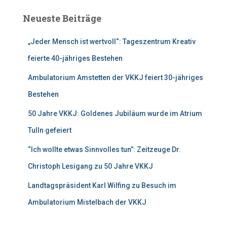
e
Neueste Beiträge
n
n
„Jeder Mensch ist wertvoll“: Tageszentrum Kreativ
a
c
feierte 40-jähriges Bestehen
h
:
Ambulatorium Amstetten der VKKJ feiert 30-jähriges
Bestehen
50 Jahre VKKJ: Goldenes Jubiläum wurde im Atrium
Tulln gefeiert
“Ich wollte etwas Sinnvolles tun”: Zeitzeuge Dr.
Christoph Lesigang zu 50 Jahre VKKJ
Landtagspräsident Karl Wilfing zu Besuch im
Ambulatorium Mistelbach der VKKJ