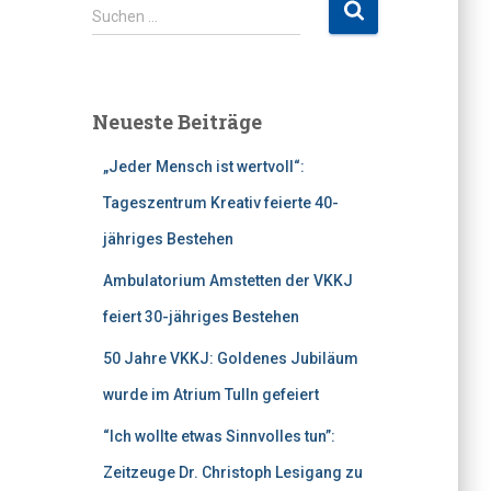
S
Suchen …
u
c
h
e
Neueste Beiträge
n
n
„Jeder Mensch ist wertvoll“:
a
c
Tageszentrum Kreativ feierte 40-
h
jähriges Bestehen
:
Ambulatorium Amstetten der VKKJ
feiert 30-jähriges Bestehen
50 Jahre VKKJ: Goldenes Jubiläum
wurde im Atrium Tulln gefeiert
“Ich wollte etwas Sinnvolles tun”:
Zeitzeuge Dr. Christoph Lesigang zu