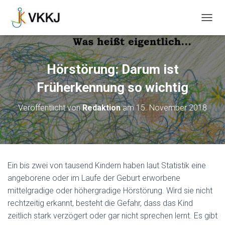
N
A
V
I
G
Hörstörung: Darum ist
A
T
Früherkennung so wichtig
I
O
Veröffentlicht von
Redaktion
am
15. November 2018
N
U
M
S
C
H
Ein bis zwei von tausend Kindern haben laut Statistik eine
A
angeborene oder im Laufe der Geburt erworbene
L
T
mittelgradige oder höhergradige Hörstörung. Wird sie nicht
E
rechtzeitig erkannt, besteht die Gefahr, dass das Kind
N
zeitlich stark verzögert oder gar nicht sprechen lernt. Es gibt