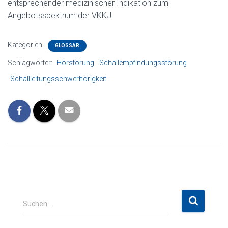
entsprechender medizinischer Indikation zum
Angebotsspektrum der VKKJ
Kategorien:
GLOSSAR
Schlagwörter:
Hörstörung
Schallempfindungsstörung
Schallleitungsschwerhörigkeit
S
Suchen …
u
c