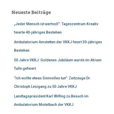
h
e
Neueste Beiträge
n
n
„Jeder Mensch ist wertvoll“: Tageszentrum Kreativ
a
c
feierte 40-jähriges Bestehen
h
:
Ambulatorium Amstetten der VKKJ feiert 30-jähriges
Bestehen
50 Jahre VKKJ: Goldenes Jubiläum wurde im Atrium
Tulln gefeiert
“Ich wollte etwas Sinnvolles tun”: Zeitzeuge Dr.
Christoph Lesigang zu 50 Jahre VKKJ
Landtagspräsident Karl Wilfing zu Besuch im
Ambulatorium Mistelbach der VKKJ