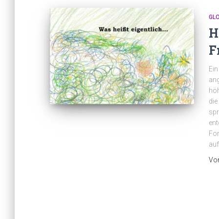
GL
H
F
Ein
ang
höh
die
spr
ent
For
auf
Vo