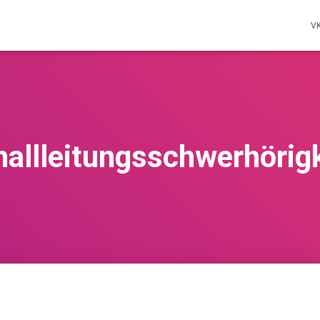
V
hallleitungsschwerhörigk