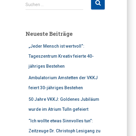
S
Suchen …
u
c
h
e
Neueste Beiträge
n
n
„Jeder Mensch ist wertvoll“:
a
c
Tageszentrum Kreativ feierte 40-
h
jähriges Bestehen
:
Ambulatorium Amstetten der VKKJ
feiert 30-jähriges Bestehen
50 Jahre VKKJ: Goldenes Jubiläum
wurde im Atrium Tulln gefeiert
“Ich wollte etwas Sinnvolles tun”:
Zeitzeuge Dr. Christoph Lesigang zu