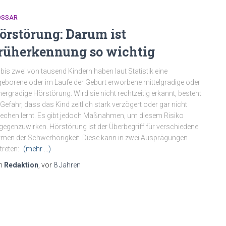
OSSAR
örstörung: Darum ist
rüherkennung so wichtig
 bis zwei von tausend Kindern haben laut Statistik eine
eborene oder im Laufe der Geburt erworbene mittelgradige oder
ergradige Hörstörung. Wird sie nicht rechtzeitig erkannt, besteht
 Gefahr, dass das Kind zeitlich stark verzögert oder gar nicht
echen lernt. Es gibt jedoch Maßnahmen, um diesem Risiko
gegenzuwirken. Hörstörung ist der Überbegriff für verschiedene
men der Schwerhörigkeit. Diese kann in zwei Ausprägungen
treten:
(mehr …)
n
Redaktion
, vor
8 Jahren