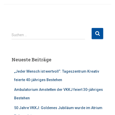
S
Suchen …
u
c
h
e
Neueste Beiträge
n
n
„Jeder Mensch ist wertvoll“: Tageszentrum Kreativ
a
c
feierte 40-jähriges Bestehen
h
:
Ambulatorium Amstetten der VKKJ feiert 30-jähriges
Bestehen
50 Jahre VKKJ: Goldenes Jubiläum wurde im Atrium