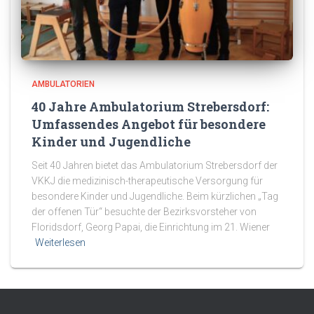
AMBULATORIEN
40 Jahre Ambulatorium Strebersdorf:
Umfassendes Angebot für besondere
Kinder und Jugendliche
Seit 40 Jahren bietet das Ambulatorium Strebersdorf der
VKKJ die medizinisch-therapeutische Versorgung für
besondere Kinder und Jugendliche. Beim kürzlichen „Tag
der offenen Tür“ besuchte der Bezirksvorsteher von
Floridsdorf, Georg Papai, die Einrichtung im 21. Wiener
Weiterlesen