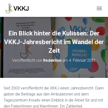
N
A
V
I
G
Ein Blick hinter die Kulissen: Der
A
T
VKKJ-Jahresbericht im Wandel der
I
O
Zeit
N
U
Veröffentlicht von
Redaktion
am
4. Februar 2021
M
S
C
H
A
L
Seit 2003 veröffentlicht die VKKJ einen Jahresbericht. Darin
T
geben die Beiträge aus den Ambulatorien und dem
E
N
Tageszentrum Kreativ einen Einblick in die Arbeit für und mit
den PatientInnen und KlientInnen. Ein Zahlenteil,