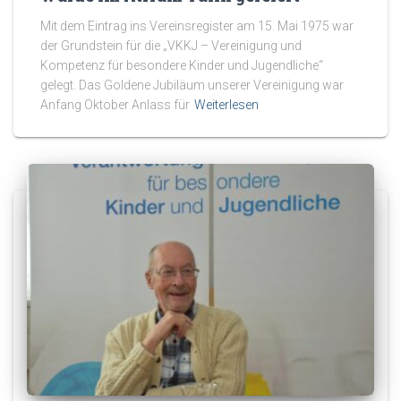
Mit dem Eintrag ins Vereinsregister am 15. Mai 1975 war
der Grundstein für die „VKKJ – Vereinigung und
Kompetenz für besondere Kinder und Jugendliche“
gelegt. Das Goldene Jubiläum unserer Vereinigung war
Anfang Oktober Anlass für
Weiterlesen