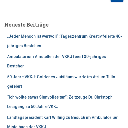
u
c
h
e
Neueste Beiträge
n
n
„Jeder Mensch ist wertvoll“: Tageszentrum Kreativ feierte 40-
a
c
jähriges Bestehen
h
Ambulatorium Amstetten der VKKJ feiert 30-jähriges
:
Bestehen
50 Jahre VKKJ: Goldenes Jubiläum wurde im Atrium Tulln
gefeiert
“Ich wollte etwas Sinnvolles tun”: Zeitzeuge Dr. Christoph
Lesigang zu 50 Jahre VKKJ
Landtagspräsident Karl Wilfing zu Besuch im Ambulatorium
Mistelbach der VKKJ