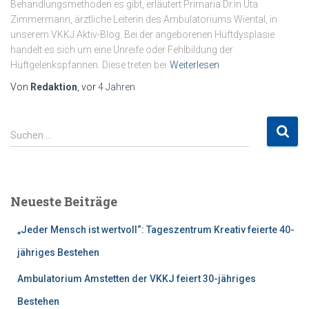
Behandlungsmethoden es gibt, erläutert Primaria Dr.in Uta
Zimmermann, ärztliche Leiterin des Ambulatoriums Wiental, in
unserem VKKJ Aktiv-Blog. Bei der angeborenen Hüftdysplasie
handelt es sich um eine Unreife oder Fehlbildung der
Hüftgelenkspfannen. Diese treten bei
Weiterlesen
Von
Redaktion
, vor
4 Jahren
S
Suchen …
u
c
h
e
Neueste Beiträge
n
n
„Jeder Mensch ist wertvoll“: Tageszentrum Kreativ feierte 40-
a
c
jähriges Bestehen
h
Ambulatorium Amstetten der VKKJ feiert 30-jähriges
:
Bestehen