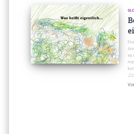
GL
B
e
Pri
Amb
es 
meh
kön
„C
Vo