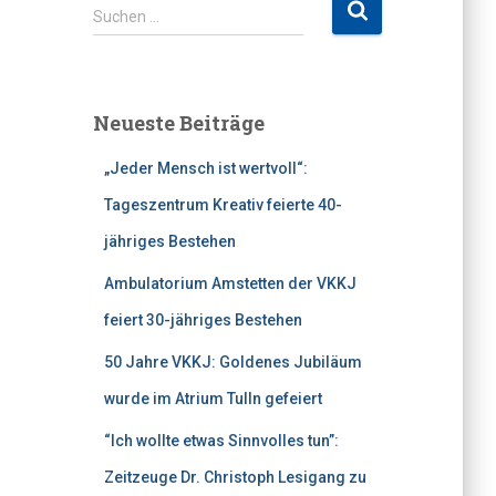
S
Suchen …
u
c
h
e
Neueste Beiträge
n
n
„Jeder Mensch ist wertvoll“:
a
c
Tageszentrum Kreativ feierte 40-
h
jähriges Bestehen
:
Ambulatorium Amstetten der VKKJ
feiert 30-jähriges Bestehen
50 Jahre VKKJ: Goldenes Jubiläum
wurde im Atrium Tulln gefeiert
“Ich wollte etwas Sinnvolles tun”:
Zeitzeuge Dr. Christoph Lesigang zu