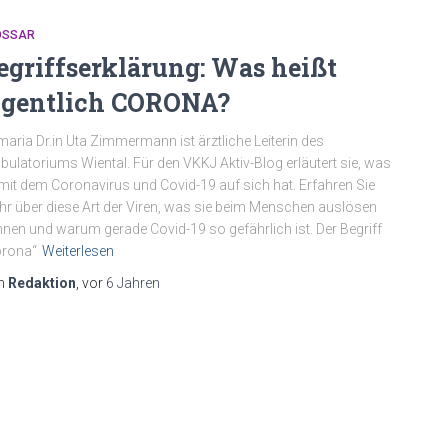
OSSAR
egriffserklärung: Was heißt
igentlich CORONA?
maria Dr.in Uta Zimmermann ist ärztliche Leiterin des
ulatoriums Wiental. Für den VKKJ Aktiv-Blog erläutert sie, was
mit dem Coronavirus und Covid-19 auf sich hat. Erfahren Sie
r über diese Art der Viren, was sie beim Menschen auslösen
nen und warum gerade Covid-19 so gefährlich ist. Der Begriff
orona“
Weiterlesen
n
Redaktion
, vor
6 Jahren