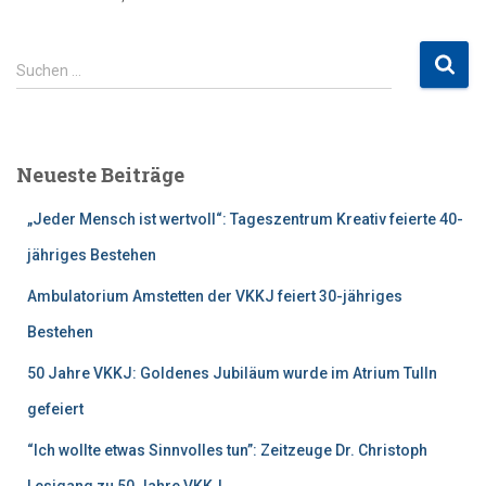
S
Suchen …
u
c
h
e
Neueste Beiträge
n
n
„Jeder Mensch ist wertvoll“: Tageszentrum Kreativ feierte 40-
a
c
jähriges Bestehen
h
Ambulatorium Amstetten der VKKJ feiert 30-jähriges
:
Bestehen
50 Jahre VKKJ: Goldenes Jubiläum wurde im Atrium Tulln
gefeiert
“Ich wollte etwas Sinnvolles tun”: Zeitzeuge Dr. Christoph
Lesigang zu 50 Jahre VKKJ