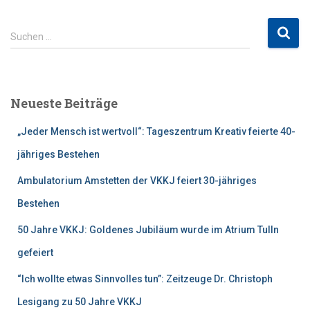
S
Suchen …
u
c
h
e
Neueste Beiträge
n
n
„Jeder Mensch ist wertvoll“: Tageszentrum Kreativ feierte 40-
a
c
jähriges Bestehen
h
Ambulatorium Amstetten der VKKJ feiert 30-jähriges
:
Bestehen
50 Jahre VKKJ: Goldenes Jubiläum wurde im Atrium Tulln
gefeiert
“Ich wollte etwas Sinnvolles tun”: Zeitzeuge Dr. Christoph
Lesigang zu 50 Jahre VKKJ