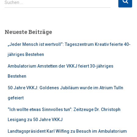
Suchen …
u
c
h
e
Neueste Beiträge
n
n
„Jeder Mensch ist wertvoll“: Tageszentrum Kreativ feierte 40-
a
c
jähriges Bestehen
h
Ambulatorium Amstetten der VKKJ feiert 30-jähriges
:
Bestehen
50 Jahre VKKJ: Goldenes Jubiläum wurde im Atrium Tulln
gefeiert
“Ich wollte etwas Sinnvolles tun”: Zeitzeuge Dr. Christoph
Lesigang zu 50 Jahre VKKJ
Landtagspräsident Karl Wilfing zu Besuch im Ambulatorium