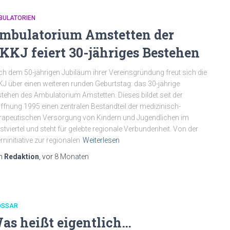
BULATORIEN
mbulatorium Amstetten der
KKJ feiert 30-jähriges Bestehen
h dem 50-jährigen Jubiläum ihrer Vereinsgründung freut sich die
J über einen weiteren runden Geburtstag: das 30-jährige
tehen des Ambulatorium Amstetten. Dieses bildet seit der
ffnung 1995 einen zentralen Bestandteil der medizinisch-
rapeutischen Versorgung von Kindern und Jugendlichen im
tviertel und steht für gelebte regionale Verbundenheit. Von der
erninitiative zur regionalen
Weiterlesen
n
Redaktion
, vor
8 Monaten
OSSAR
as heißt eigentlich…