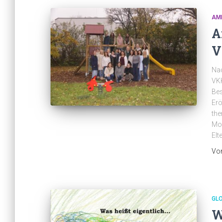
AM
A
V
Nac
VKK
Bes
Erö
the
Mos
Elt
Vo
GL
W