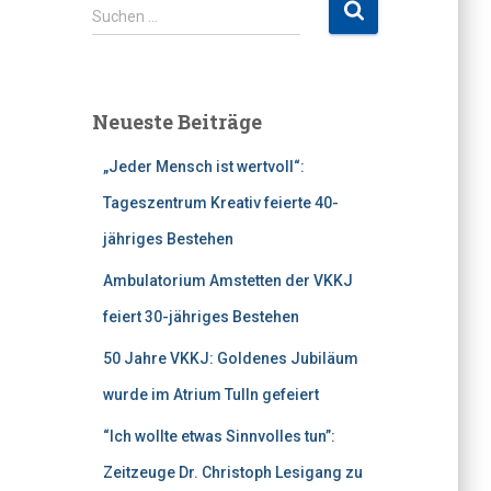
S
Suchen …
u
c
h
e
Neueste Beiträge
n
n
„Jeder Mensch ist wertvoll“:
a
c
Tageszentrum Kreativ feierte 40-
h
jähriges Bestehen
:
Ambulatorium Amstetten der VKKJ
feiert 30-jähriges Bestehen
50 Jahre VKKJ: Goldenes Jubiläum
wurde im Atrium Tulln gefeiert
“Ich wollte etwas Sinnvolles tun”:
Zeitzeuge Dr. Christoph Lesigang zu