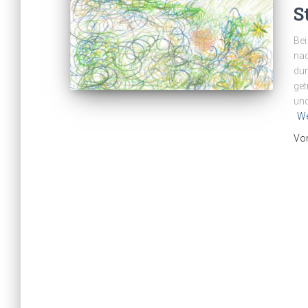
S
Bei
nac
dur
get
und
We
Vo