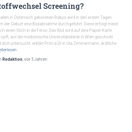
toffwechsel Screening?
 allen in Österreich geborenen Babys wird in den ersten Tagen
h der Geburt eine Blutabnahme durchgeführt. Diese erfolgt meist
ch einen Stich in die Ferse. Das Blut wird auf eine Papier Karte
ropft, auf die medizinische Universitätsklinik in Wien geschickt
 dort untersucht, erklärt Prim.a Dr.in Uta Zimmermann, ärztliche
iterlesen
n
Redaktion
, vor
3 Jahren