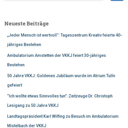
c
h
e
Neueste Beiträge
n
n
„Jeder Mensch ist wertvoll“: Tageszentrum Kreativ feierte 40-
a
c
jähriges Bestehen
h
Ambulatorium Amstetten der VKKJ feiert 30-jähriges
:
Bestehen
50 Jahre VKKJ: Goldenes Jubiläum wurde im Atrium Tulln
gefeiert
“Ich wollte etwas Sinnvolles tun”: Zeitzeuge Dr. Christoph
Lesigang zu 50 Jahre VKKJ
Landtagspräsident Karl Wilfing zu Besuch im Ambulatorium
Mistelbach der VKKJ