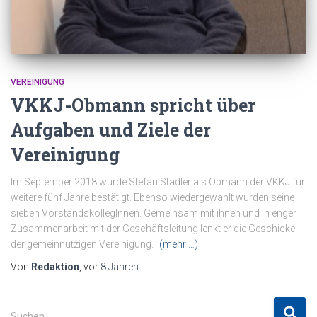
VEREINIGUNG
VKKJ-Obmann spricht über
Aufgaben und Ziele der
Vereinigung
Im September 2018 wurde Stefan Stadler als Obmann der VKKJ für
weitere fünf Jahre bestätigt. Ebenso wiedergewählt wurden seine
sieben VorstandskollegInnen. Gemeinsam mit ihnen und in enger
Zusammenarbeit mit der Geschäftsleitung lenkt er die Geschicke
der gemeinnützigen Vereinigung.
(mehr …)
Von
Redaktion
, vor
8 Jahren
S
Suchen …