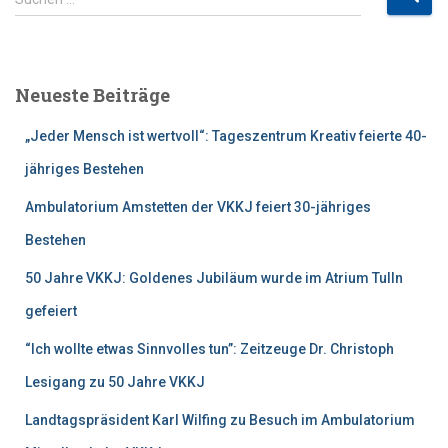
u
c
h
e
Neueste Beiträge
n
n
„Jeder Mensch ist wertvoll“: Tageszentrum Kreativ feierte 40-
a
c
jähriges Bestehen
h
Ambulatorium Amstetten der VKKJ feiert 30-jähriges
:
Bestehen
50 Jahre VKKJ: Goldenes Jubiläum wurde im Atrium Tulln
gefeiert
“Ich wollte etwas Sinnvolles tun”: Zeitzeuge Dr. Christoph
Lesigang zu 50 Jahre VKKJ
Landtagspräsident Karl Wilfing zu Besuch im Ambulatorium